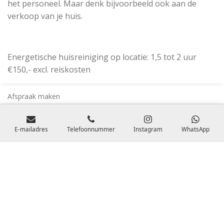
het personeel. Maar denk bijvoorbeeld ook aan de
verkoop van je huis.
Energetische huisreiniging op locatie: 1,5 tot 2 uur
€150,- excl. reiskosten
Afspraak maken
Volg Rhea Life:
E-mailadres
Telefoonnummer
Instagram
WhatsApp
F
I
a
n
c
s
e
t
Meditaties
b
a
o
g
Voorwaarden en Privacy
o
r
© 2021 Rhea Life Beauty and Soul
k
a