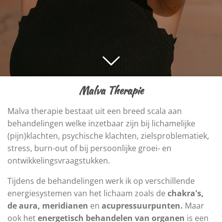
Malva Therapie
Malva therapie bestaat uit een breed scala aan
behandelingen welke inzetbaar zijn bij lichamelijke
(pijn)klachten, psychische klachten, zielsproblematiek,
stress, burn-out of bij persoonlijke groei- en
ontwikkelingsvraagstukken.
Tijdens de behandelingen werk ik op verschillende
energiesystemen van het lichaam zoals de
chakra's,
de aura, meridianen
en
acupressuurpunten.
Maar
ook het
energetisch behandelen van organen
is een