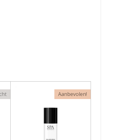
cht
Aanbevolen!