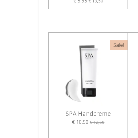
€ 5,95
€ 13,50
Sale!
SPA Handcreme
€ 10,50
€ 12,50