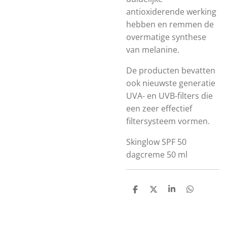
antioxiderende werking
hebben en remmen de
overmatige synthese
van melanine.
De producten bevatten
ook nieuwste generatie
UVA- en UVB-filters die
een zeer effectief
filtersysteem vormen.
Skinglow SPF 50
dagcreme 50 ml
D
D
S
D
e
e
h
e
l
e
a
l
e
l
r
e
n
e
n