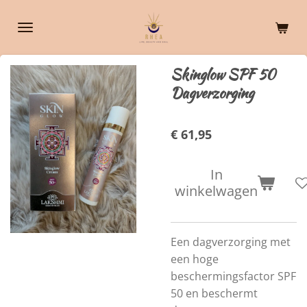
Ga
direct
naar
de
Skinglow SPF 50
hoofdinhoud
Dagverzorging
€ 61,95
In
winkelwagen
Een dagverzorging met
een hoge
beschermingsfactor SPF
50 en beschermt