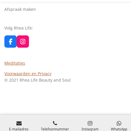
Afspraak maken
Volg Rhea Life:
F
I
a
n
c
s
e
t
Meditaties
b
a
o
g
Voorwaarden en Privacy
o
r
© 2021 Rhea Life Beauty and Soul
k
a
m
E-mailadres
Telefoonnummer
Instagram
WhatsApp