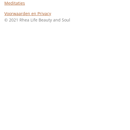
e
t
Meditaties
b
a
o
g
Voorwaarden en Privacy
o
r
© 2021 Rhea Life Beauty and Soul
k
a
m