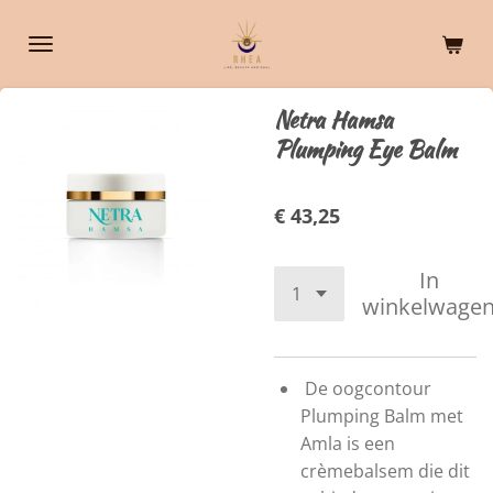
Ga
direct
naar
de
Netra Hamsa
hoofdinhoud
Plumping Eye Balm
€ 43,25
In
winkelwage
De oogcontour
Plumping Balm met
Amla is een
crèmebalsem die dit