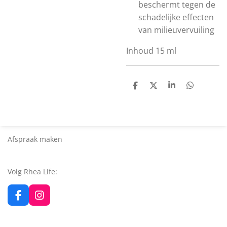
beschermt tegen de
schadelijke effecten
van milieuvervuiling
Inhoud 15 ml
D
D
S
D
e
e
h
e
l
e
a
l
e
l
r
e
n
e
n
Afspraak maken
Volg Rhea Life:
F
I
a
n
c
s