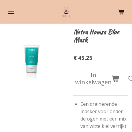
Ga
direct
naar
de
Netra Hamsa Blue
hoofdinhoud
Mask
€ 45,25
In
winkelwagen
Een drainerende
masker voor onder
de ogen met een mix
van witte klei verrijkt