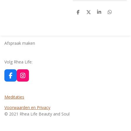
D
D
S
D
e
e
h
e
l
e
a
l
e
l
r
e
n
e
n
Afspraak maken
Volg Rhea Life:
F
I
a
n
c
s
e
t
Meditaties
b
a
o
g
Voorwaarden en Privacy
o
r
© 2021 Rhea Life Beauty and Soul
k
a
m