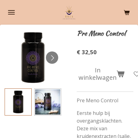
Ga
direct
naar
de
Pre Meno Control
hoofdinhoud
€ 32,50
In
winkelwagen
Pre Meno Control
Eerste hulp bij
overgangsklachten.
Deze mix van
kruidenextracten (salie,