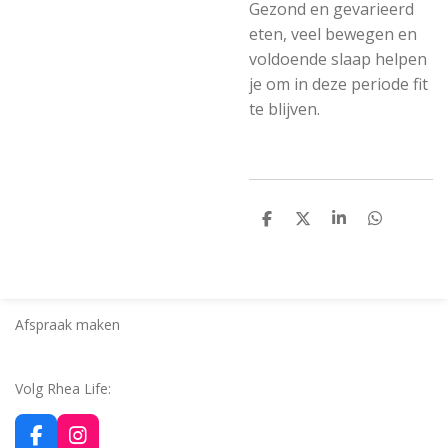
Gezond en gevarieerd
eten, veel bewegen en
voldoende slaap helpen
je om in deze periode fit
te blijven.
D
D
S
D
e
e
h
e
l
e
a
l
e
l
r
e
n
e
n
Afspraak maken
Volg Rhea Life:
F
I