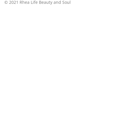
© 2021 Rhea Life Beauty and Soul
k
a
m