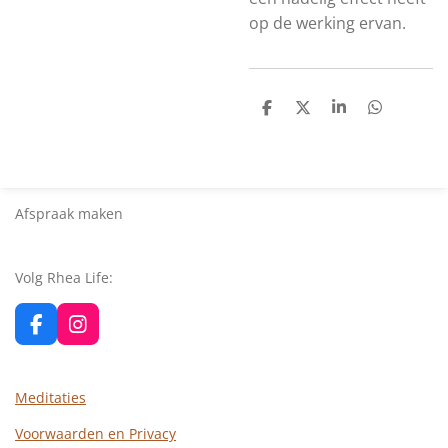
op de werking ervan.
D
D
S
D
e
e
h
e
l
e
a
l
e
l
r
e
n
e
n
Afspraak maken
Volg Rhea Life:
F
I
a
n
c
s
e
t
Meditaties
b
a
o
g
Voorwaarden en Privacy
o
r