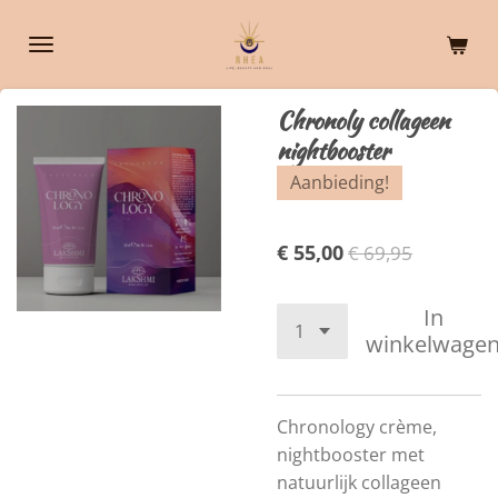
Ga
direct
naar
de
Chronoly collageen
hoofdinhoud
nightbooster
Aanbieding!
€ 55,00
€ 69,95
In
winkelwage
Chronology crème,
nightbooster met
natuurlijk collageen