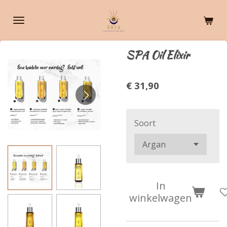
Ga
direct
naar
de
SPA Oil Elixir
hoofdinhoud
€ 31,90
Soort
In
winkelwagen