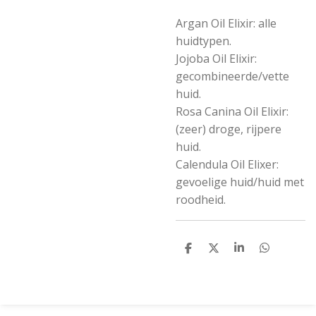
Argan Oil Elixir: alle
huidtypen.
Jojoba Oil Elixir:
gecombineerde/vette
huid.
Rosa Canina Oil Elixir:
(zeer) droge, rijpere
huid.
Calendula Oil Elixer:
gevoelige huid/huid met
roodheid.
D
D
S
D
e
e
h
e
l
e
a
l
e
l
r
e
n
e
n