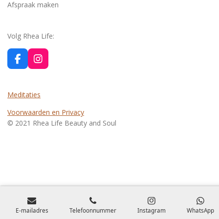
Afspraak maken
Volg Rhea Life:
F
I
a
n
c
s
e
t
Meditaties
b
a
o
g
Voorwaarden en Privacy
o
r
© 2021 Rhea Life Beauty and Soul
k
a
m
E-mailadres
Telefoonnummer
Instagram
WhatsApp