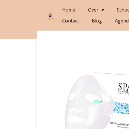
Ga
Home
Over
Scho
direct
Contact
Blog
Agend
naar
de
hoofdinhoud