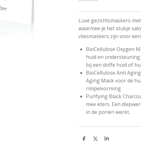
Luxe gezichtsmaskers met
waarmee je het stukje sal
vliesmaskers zijn voor een
BioCellulose Oxygen Ma
huid en ondersteuning t
bij een doffe huid of h
BioCellulose Anti Agin
Aging Mask voor de huid
rimpelvorming
Purifying Black Charco
mee eters. Een diepwer
in de poriën werkt.
D
D
S