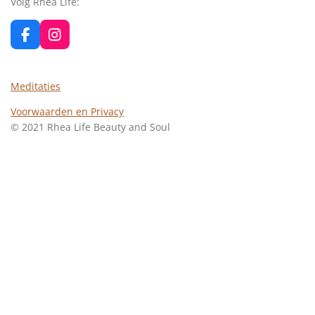
Volg Rhea Life:
F
I
a
n
c
s
e
t
Meditaties
b
a
o
g
Voorwaarden en Privacy
o
r
© 2021 Rhea Life Beauty and Soul
k
a
m