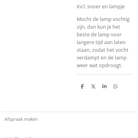
Incl. snoer en lampje
Mocht de lamp vochtig
zijn, dan kun je het
beste de lamp voor
langere tijd aan laten
staan, zodat het vocht
verdampt en de lamp
weer wat opdroogt.
D
D
S
D
e
e
h
e
l
e
a
l
e
l
r
e
n
e
n
Afspraak maken