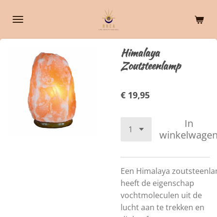
Ga
direct
naar
de
Himalaya
hoofdinhoud
Zoutsteenlamp
€ 19,95
In
winkelwage
Een Himalaya
zoutsteenl
heeft de eigenschap
vochtmoleculen uit de
lucht aan te trekken en