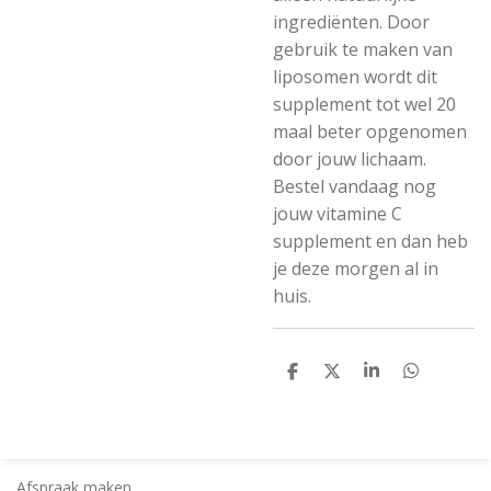
ingrediënten. Door
gebruik te maken van
liposomen wordt dit
supplement tot wel 20
maal beter opgenomen
door jouw lichaam.
Bestel vandaag nog
jouw vitamine C
supplement en dan heb
je deze morgen al in
huis.
D
D
S
D
e
e
h
e
l
e
a
l
e
l
r
e
n
e
n
Afspraak maken