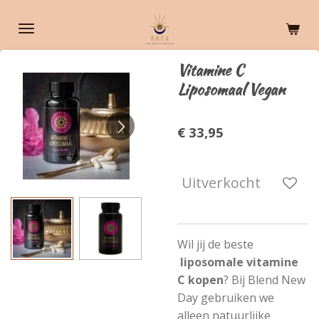
Ga
direct
naar
Vitamine C
de
Liposomaal Vegan
hoofdinhoud
€ 33,95
Uitverkocht
Wil jij de beste
liposomale vitamine
C kopen
? Bij Blend New
Day gebruiken we
alleen natuurlijke